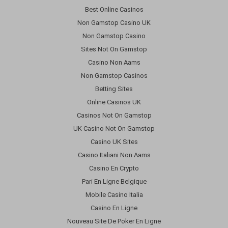
Best Online Casinos
Non Gamstop Casino UK
Non Gamstop Casino
Sites Not On Gamstop
Casino Non Aams
Non Gamstop Casinos
Betting Sites
Online Casinos UK
Casinos Not On Gamstop
UK Casino Not On Gamstop
Casino UK Sites
Casino Italiani Non Aams
Casino En Crypto
Pari En Ligne Belgique
Mobile Casino Italia
Casino En Ligne
Nouveau Site De Poker En Ligne