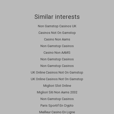
Similar interests
Non Gamstop Casinos UK
Casinos Not On Gamstop
Casino Non Aams
Non Gamstop Casinos
Casino Non AAMS
Non Gamstop Casinos
Non Gamstop Casinos
UK Online Casinos Not On Gamstop
UK Online Casinos Not On Gamstop
Migliori Slot Online
Migliori Siti Non Aams 2032
Non Gamstop Casinos
Paris Sportif En Crypto
Meilleur Casino En Ligne