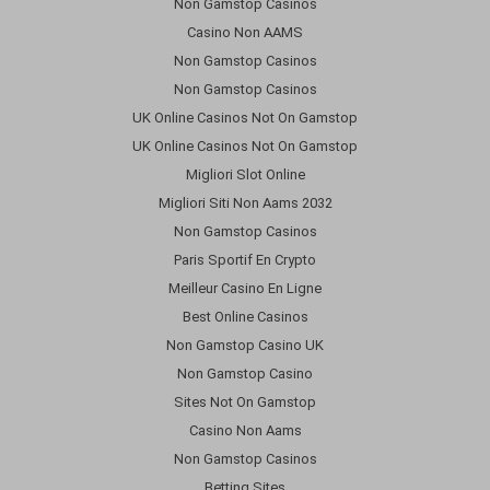
Non Gamstop Casinos
Casino Non AAMS
Non Gamstop Casinos
Non Gamstop Casinos
UK Online Casinos Not On Gamstop
UK Online Casinos Not On Gamstop
Migliori Slot Online
Migliori Siti Non Aams 2032
Non Gamstop Casinos
Paris Sportif En Crypto
Meilleur Casino En Ligne
Best Online Casinos
Non Gamstop Casino UK
Non Gamstop Casino
Sites Not On Gamstop
Casino Non Aams
Non Gamstop Casinos
Betting Sites