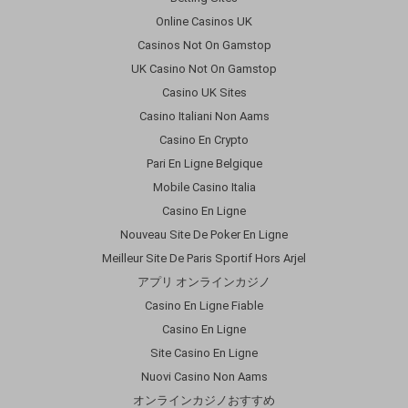
Online Casinos UK
Casinos Not On Gamstop
UK Casino Not On Gamstop
Casino UK Sites
Casino Italiani Non Aams
Casino En Crypto
Pari En Ligne Belgique
Mobile Casino Italia
Casino En Ligne
Nouveau Site De Poker En Ligne
Meilleur Site De Paris Sportif Hors Arjel
アプリ オンラインカジノ
Casino En Ligne Fiable
Casino En Ligne
Site Casino En Ligne
Nuovi Casino Non Aams
オンラインカジノおすすめ