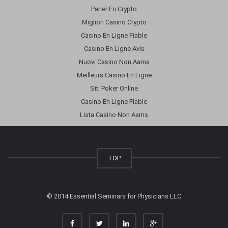
Parier En Crypto
Migliori Casino Crypto
Casino En Ligne Fiable
Casino En Ligne Avis
Nuovi Casino Non Aams
Meilleurs Casino En Ligne
Siti Poker Online
Casino En Ligne Fiable
Lista Casino Non Aams
TOP
© 2014 Essential Seminars for Physicians LLC