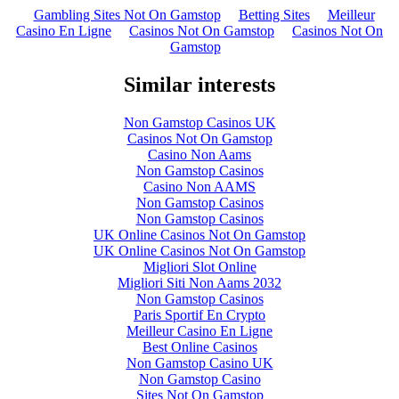
Gambling Sites Not On Gamstop
Betting Sites
Meilleur
Casino En Ligne
Casinos Not On Gamstop
Casinos Not On
Gamstop
Similar interests
Non Gamstop Casinos UK
Casinos Not On Gamstop
Casino Non Aams
Non Gamstop Casinos
Casino Non AAMS
Non Gamstop Casinos
Non Gamstop Casinos
UK Online Casinos Not On Gamstop
UK Online Casinos Not On Gamstop
Migliori Slot Online
Migliori Siti Non Aams 2032
Non Gamstop Casinos
Paris Sportif En Crypto
Meilleur Casino En Ligne
Best Online Casinos
Non Gamstop Casino UK
Non Gamstop Casino
Sites Not On Gamstop